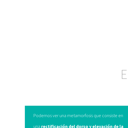
E
Podemos ver una metamorfosis que consiste en
una
rectificación del dorso y elevación de la