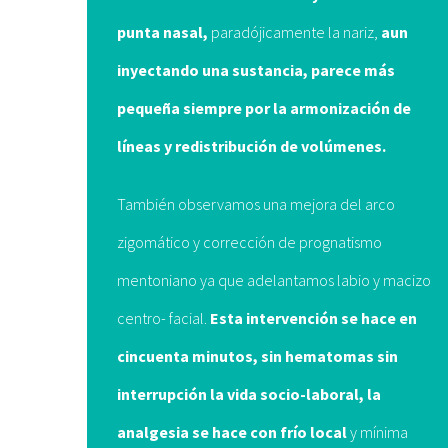
punta nasal,
paradójicamente la nariz,
aun
inyectando una sustancia, parece más
pequeña siempre por la armonización de
líneas y redistribución de volúmenes.
También observamos una mejora del arco
zigomático y corrección de prognatismo
mentoniano ya que adelantamos labio y macizo
centro- facial.
Esta intervención se hace en
cincuenta minutos, sin hematomas sin
POSTS RECIENTES
interrupción la vida socio-laboral, la
Me enamoré de mi misma
analgesia se hace con frío local
y mínima