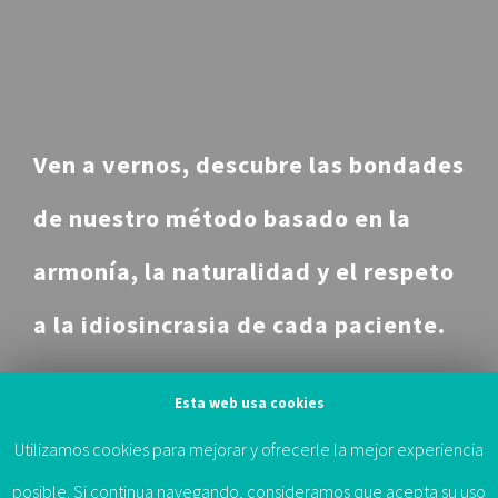
41013 Sevilla
+34 607 872 105
Ven a vernos, descubre las bondades
de nuestro método basado en la
armonía, la naturalidad y el respeto
a la idiosincrasia de cada paciente.
Esta web usa cookies
¿HABLAMOS?
Utilizamos cookies para mejorar y ofrecerle la mejor experiencia
© 2011 -
2026 |
Método Rail, Todos los derechos reservados |
posible. Si continua navegando, consideramos que acepta su uso