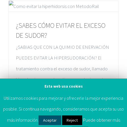
+34 607 872 105
¿SABES CÓMO EVITAR EL EXCESO
DE SUDOR?
¿SABIAS QUE CON LA QUIMIO DE ENERVACIÓN
PUEDES EVITAR LA HIPERSUDORACIÓN? El
tratamiento contra el exceso de sudor, llamado
hiperdrosis, se puede aplicar en cualquier parte
Esta web usa cookies
del cuerpo, las zonas más usuales donde se
Utilizamos cookies para mejorar y ofrecerle la mejor experiencia
aplica son las axilas, las palmas de las manos y las
© 2011 -
2026 |
Método Rail, Todos los derechos reservados |
posible. Si continua navegando, consideramos que acepta su uso
plantas de los pies.En Clínicas Método Rail
Política de Privacidad
|
Aviso Legal
más información.
Puede obtener más
Aceptar
Reject
disponemos de [...]
facebook
twitter