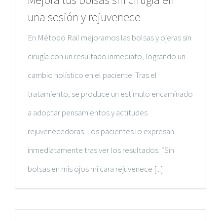
Me enamoré de mi misma
una sesión y rejuvenece
En Método Rail mejoramos las bolsas y ojeras sin
Agradecimiento
cirugía con un resultado inmediato, logrando un
La estética del alma
cambio holístico en el paciente. Tras el
tratamiento, se produce un estímulo encaminado
El Método que te hará rejuvenecer
a adoptar pensamientos y actitudes
Un ser liberado y feliz
rejuvenecedoras. Los pacientes lo expresan
inmediatamente tras ver los resultados: “Sin
bolsas en mis ojos mi cara rejuvenece [...]
METODO RAIL MARBELLA
Avda. Boulevard Príncipe Alfonso de Hohenlohe,
edificio Aries Comercial,
Urb. Carolina Park | Oficina 37