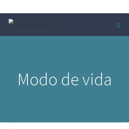
Saltar
facebook
twitter
al
contenido
Modo de vida