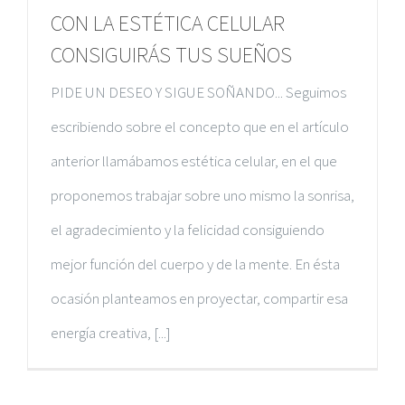
CON LA ESTÉTICA CELULAR
29602. Marbella
CONSIGUIRÁS TUS SUEÑOS
+34 607 872 105
PIDE UN DESEO Y SIGUE SOÑANDO... Seguimos
escribiendo sobre el concepto que en el artículo
anterior llamábamos estética celular, en el que
proponemos trabajar sobre uno mismo la sonrisa,
el agradecimiento y la felicidad consiguiendo
mejor función del cuerpo y de la mente. En ésta
ocasión planteamos en proyectar, compartir esa
METODO RAIL SEVILLA
energía creativa, [...]
Calle Santa Rosa, 7
41013 Sevilla